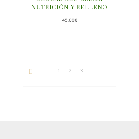
NUTRICIÓN Y RELLENO
45,00
€
AÑADIR AL CARRITO
1
2
3