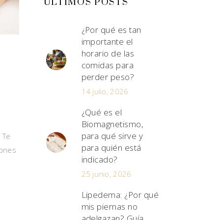
ÚLTIMOS POSTS
¿Por qué es tan
importante el
horario de las
comidas para
perder peso?
14 julio, 2026
¿Qué es el
Biomagnetismo,
para qué sirve y
. Te
para quién está
iones
indicado?
25 junio, 2026
Lipedema: ¿Por qué
mis piernas no
adelgazan? Guía