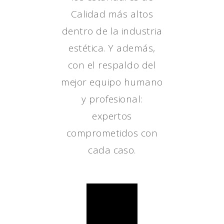
Calidad más altos
dentro de la industria
estética. Y además,
con el respaldo del
mejor equipo humano
y profesional:
expertos
comprometidos con
cada caso.