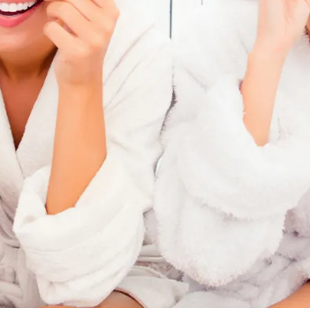
Beauty Party es una experiencia de belleza
privada y divertida, donde el centro se reserva en
exclusiva para vosotras. Surgió hace algunos
años en Estados Unidos como una forma de
celebrar momentos especiales con amigas
mientras se disfrutaba de tratamientos de
belleza, combinando relax, diversión y
socialización.
Hoy, estas fiestas incluyen tratamientos
estéticos, bebidas, aperitivos y un ambiente
único, convirtiéndolas en una celebración
diferente a un servicio de belleza tradicional.