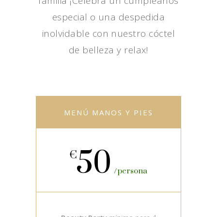
familia ¡Celebra un cumpleaños
especial o una despedida
inolvidable con nuestro cóctel
de belleza y relax!
MENÚ MANOS Y PIES
50
€
persona