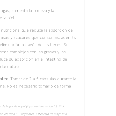
ugas, aumenta la firmeza y la
 la piel.
utricional que reduce la absorción de
grasas y azúcares que consumas, además
u eliminación a través de las heces. Su
forma complejos con las grasas y los
duce su absorción en el intestino de
nte natural.
pleo
:
Tomar de 2 a 5 cápsulas durante la
ena. No es necesario tomarlo de forma
o de hojas de nopal (Opuntia ficus indica L.); FOS
os); vitamina C. Excipientes: estearato de magnesio