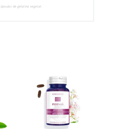
cápsulas de gelatina vegetal.