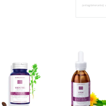
(antiaglomerante); 