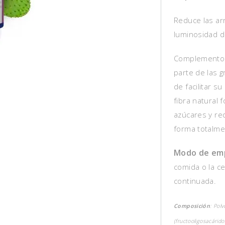
Reduce las arr
luminosidad de
Complemento n
parte de las 
de facilitar s
fibra natural 
azúcares y re
forma totalme
Modo de em
comida o la c
continuada.
Composición
: Polv
(fructooligosacárid