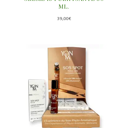
ML.
39,00
€
AÑADIR AL CARRITO