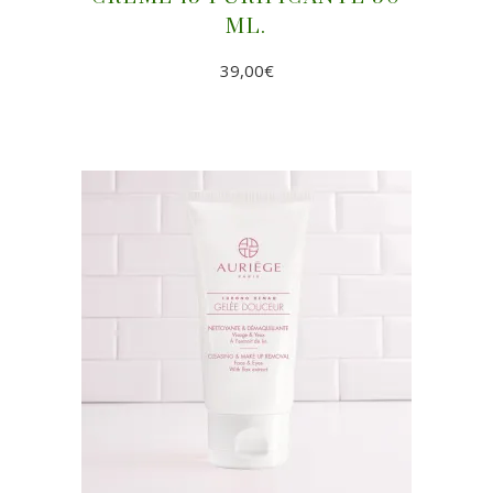
ML.
39,00
€
AÑADIR AL CARRITO