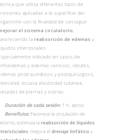
técnica que utiliza diferentes tipos de
presiones aplicadas a la superficie del
organismo con la finalidad de conseguir
mejorar el sistema circulatorio
,
favoreciendo la
reabsorción de edemas
y
líquidos intersticiales.
Especialmente indicado en casos de
linfoedemas y edemas venosos, celulitis,
edemas postraumáticos y postquirúrgicos,
obesidad, escasa elasticidad cutánea,
pesadez de piernas y estrías.
Duración de cada sesión:
1 h. aprox.
Beneficios:
Favorece la circulación de
retorno, estimula la
reabsorción de líquidos
intersticiales
, mejora el
drenaje linfático
y