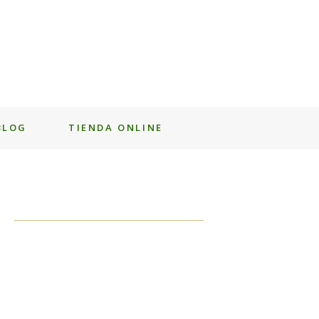
BLOG
TIENDA ONLINE
MASAJE PARA PIERNAS
CANSADAS