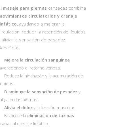
El
masaje para piernas
cansadas combina
movimientos circulatorios y drenaje
linfático
, ayudando a mejorar la
circulación, reducir la retención de líquidos
y aliviar la sensación de pesadez.
Beneficios:
Mejora la circulación sanguínea
,
favoreciendo el retorno venoso.
Reduce la hinchazón y la acumulación de
líquidos.
Disminuye la sensación de pesadez
y
fatiga en las piernas.
Alivia el dolor
y la tensión muscular.
Favorece la
eliminación de toxinas
gracias al drenaje linfático.