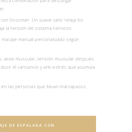
fecta combinación para descargar
ar.
 con Vossman. Un suave calor relaja los
aja la tensión de sistema nervioso.
n masaje manual personalizado según
as, alivio muscular, tensión muscular después
ducir el cansancio y anti estrés que acumula
a en las personas que llevan marcapasos.
AJE DE ESPALADA CON