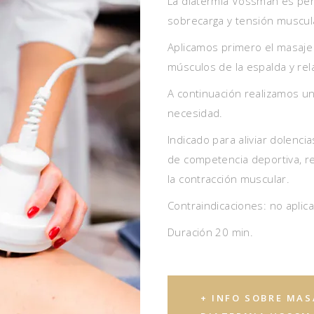
La diatermia Vossman es per
sobrecarga y tensión muscul
Aplicamos primero el masaje
músculos de la espalda y rel
A continuación realizamos u
necesidad.
Indicado para aliviar dolenci
de competencia deportiva, re
la contracción muscular.
Contraindicaciones: no aplic
Duración 20 min.
+ INFO SOBRE MAS