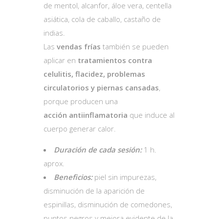
de mentol, alcanfor, áloe vera, centella
asiática, cola de caballo, castaño de
indias.
Las
vendas frías
también se pueden
aplicar en
tratamientos contra
celulitis, flacidez, problemas
circulatorios y piernas cansadas
,
porque producen una
acción
antiinflamatoria
que induce al
cuerpo generar calor.
Duración de cada sesión:
1 h.
aprox.
Beneficios:
piel sin impurezas,
disminución de la aparición de
espinillas, disminución de comedones,
puntos negros y mejora evidente de la