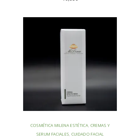
AÑADIR AL CARRITO
COSMÉTICA MILENA ESTÉTICA
,
CREMAS Y
SERUM FACIALES
,
CUIDADO FACIAL