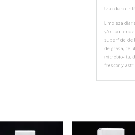
Uso diario. • 
Limpieza diari
y/o con tende
superficie de 
de grasa, célu
microbio- ta,
frescor y astr