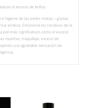
Reduce el exceso de brillos.
a e higiene de las pieles mixtas – grasas
ncia acnéica. Emulsiona los residuos de la
la piel más significativos como el exceso
las muertas, maquillaje, exceso de
 dejando una agradable sensación de
ingencia.