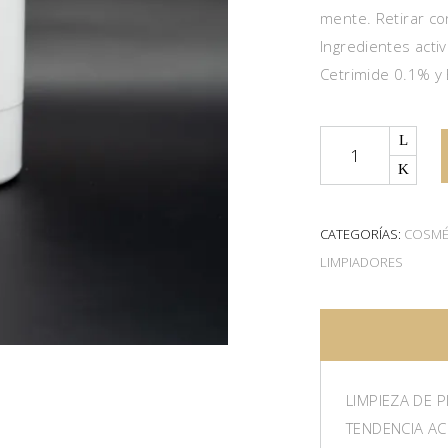
mente. Retirar co
Ingredientes acti
Cetrimide 0.1% y
Quantity
CATEGORÍAS:
COSMÉT
LIMPIADORES
LIMPIEZA DE 
TENDENCIA AC