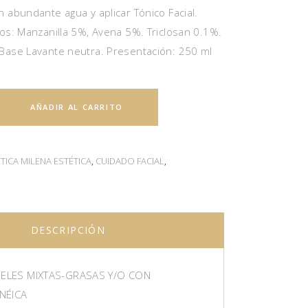
n abundante agua y aplicar Tónico Facial.
vos: Manzanilla 5%, Avena 5%. Triclosan 0.1%.
 Base Lavante neutra. Presentación: 250 ml
AÑADIR AL CARRITO
ICA MILENA ESTÉTICA
,
CUIDADO FACIAL
,
DESCRIPCIÓN
PIELES MIXTAS-GRASAS Y/O CON
NÉICA