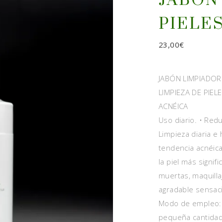
JABÓN
PIELE
23,00
€
JABÓN LIMPIADOR
LIMPIEZA DE PIE
ACNÉICA
Uso diario. • Redu
Limpieza diaria e 
tendencia acnéica
la piel más signif
muertas, maquilla
agradable sensaci
Modo de empleo: 
pequeña cantidad 