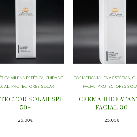
TICA MILENA ESTÉTICA
,
CUIDADO
COSMÉTICA MILENA ESTÉTICA
,
C
ACIAL
,
PROTECTORES SOLAR
FACIAL
,
PROTECTORES SOL
TECTOR SOLAR SPF
CREMA HIDRATAN
50+
FACIAL 30
25,00
€
25,00
€